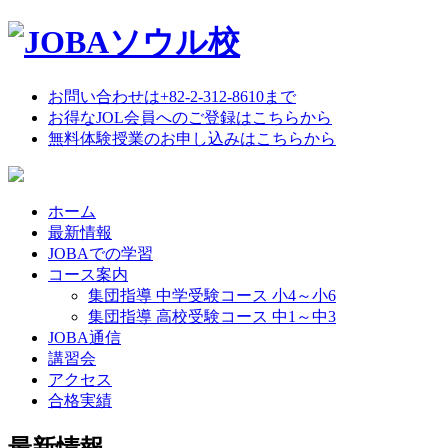
お問い合わせは+82-2-312-8610まで
お得なJOL会員へのご登録はこちらから
無料体験授業のお申し込みはこちらから
ホーム
最新情報
JOBAでの学習
コース案内
集団指導 中学受験コース 小4～小6
集団指導 高校受験コース 中1～中3
JOBA通信
講習会
アクセス
合格実績
最新情報