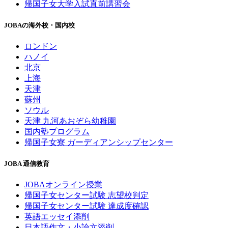
帰国子女大学入試直前講習会
JOBAの海外校・国内校
ロンドン
ハノイ
北京
上海
天津
蘇州
ソウル
天津 九河あおぞら幼稚園
国内塾プログラム
帰国子女寮 ガーディアンシップセンター
JOBA 通信教育
JOBAオンライン授業
帰国子女センター試験 志望校判定
帰国子女センター試験 達成度確認
英語エッセイ添削
日本語作文・小論文添削