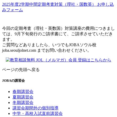
2025年度2学期中間定期考査対策（理社・国数英） お申し込
みフォーム
今回の定期考査（理社・英数国）対策講座の費用につきまし
ては、9月下旬発行のご請求書にて、ご請求させていただき
ます。
ご質問などありましたら、いつでもJOBAソウル校
joba.seoul
jolnet.com
までお問い合わせください。
ページの先頭へ戻る
JOBAの講習会
春期講習会
夏期講習会
冬期講習会
講習会期間外の個別指導
中学・高校入試直前講習会