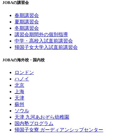
JOBAの講習会
春期講習会
夏期講習会
冬期講習会
講習会期間外の個別指導
中学・高校入試直前講習会
帰国子女大学入試直前講習会
JOBAの海外校・国内校
ロンドン
ハノイ
北京
上海
天津
蘇州
ソウル
天津 九河あおぞら幼稚園
国内塾プログラム
帰国子女寮 ガーディアンシップセンター