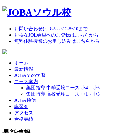
お問い合わせは+82-2-312-8610まで
お得なJOL会員へのご登録はこちらから
無料体験授業のお申し込みはこちらから
ホーム
最新情報
JOBAでの学習
コース案内
集団指導 中学受験コース 小4～小6
集団指導 高校受験コース 中1～中3
JOBA通信
講習会
アクセス
合格実績
最新情報